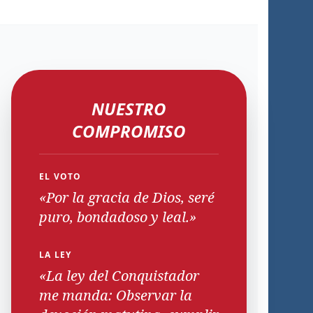
NUESTRO
COMPROMISO
EL VOTO
«Por la gracia de Dios, seré
puro, bondadoso y leal.»
LA LEY
«La ley del Conquistador
me manda: Observar la