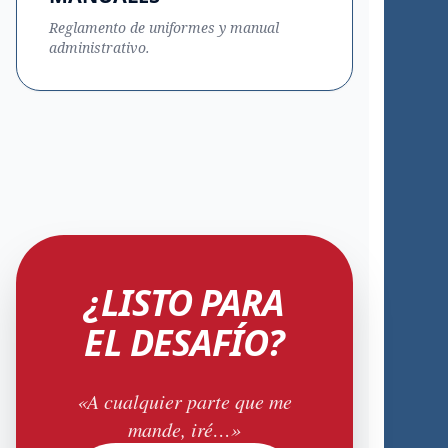
Reglamento de uniformes y manual
administrativo.
¿LISTO PARA
EL DESAFÍO?
«A cualquier parte que me
mande, iré…»