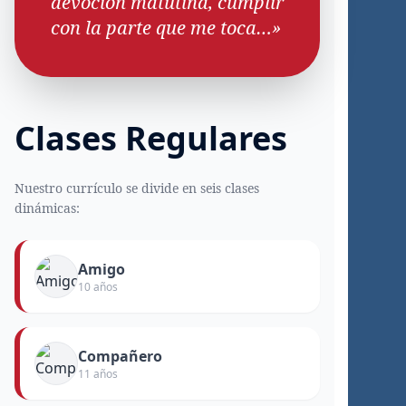
devoción matutina, cumplir
con la parte que me toca…»
Clases Regulares
Nuestro currículo se divide en seis clases
dinámicas:
Amigo
10 años
Compañero
11 años