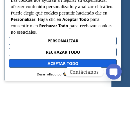
Las cookies nos ayudan a mejorar su experiencia,
ofrecer contenido personalizado y analizar el tráfico.
Puede elegir qué cookies permitir haciendo clic en
Personalizar
. Haga clic en
Aceptar Todo
para
consentir o en
Rechazar Todo
para rechazar cookies
no esenciales.
PERSONALIZAR
RECHAZAR TODO
ACEPTAR TODO
Contáctanos
Desarrollado por
OPEN C
Sitio web oficial de la Iglesia Adventista del
Séptimo Día.
FACEBOOK