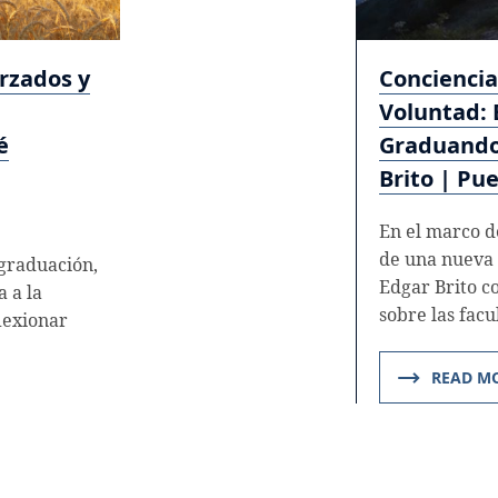
rzados y
Conciencia
Voluntad: 
é
Graduando 
Brito | Pu
En el marco d
de una nueva 
graduación,
Edgar Brito c
a a la
sobre las fac
lexionar
READ M