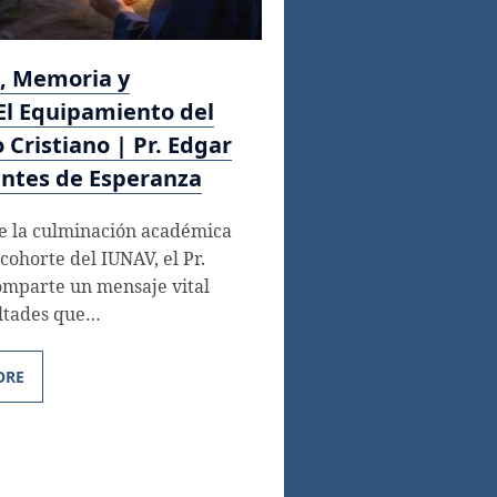
, Memoria y
El Equipamiento del
Cristiano | Pr. Edgar
entes de Esperanza
e la culminación académica
cohorte del IUNAV, el Pr.
omparte un mensaje vital
ultades que…
ORE