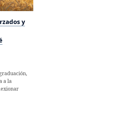
rzados y
é
graduación,
a a la
lexionar