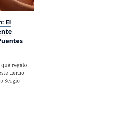
: El
ente
 Puentes
 qué regalo
este tierno
o Sergio