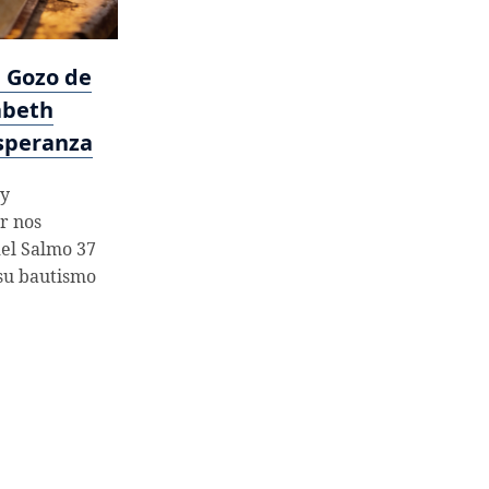
l Gozo de
zabeth
Esperanza
 y
r nos
el Salmo 37
su bautismo