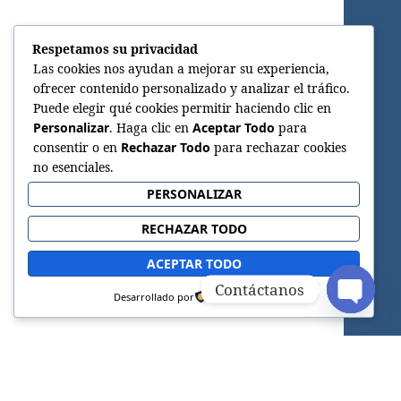
Respetamos su privacidad
Las cookies nos ayudan a mejorar su experiencia,
ofrecer contenido personalizado y analizar el tráfico.
Puede elegir qué cookies permitir haciendo clic en
Personalizar
. Haga clic en
Aceptar Todo
para
consentir o en
Rechazar Todo
para rechazar cookies
no esenciales.
PERSONALIZAR
RECHAZAR TODO
ACEPTAR TODO
Contáctanos
Desarrollado por
OPEN C
Sitio web oficial de la Iglesia Adventista del