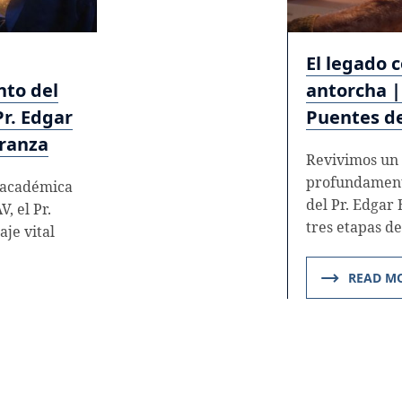
El legado 
nto del
antorcha | 
r. Edgar
Puentes d
eranza
Revivimos un
profundament
 académica
del Pr. Edgar 
, el Pr.
tres etapas d
je vital
READ M