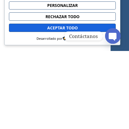
PERSONALIZAR
RECHAZAR TODO
ACEPTAR TODO
Contáctanos
Desarrollado por
OPEN C
Sitio web oficial de la Iglesia Adventista del
Séptimo Día.
FACEBOOK