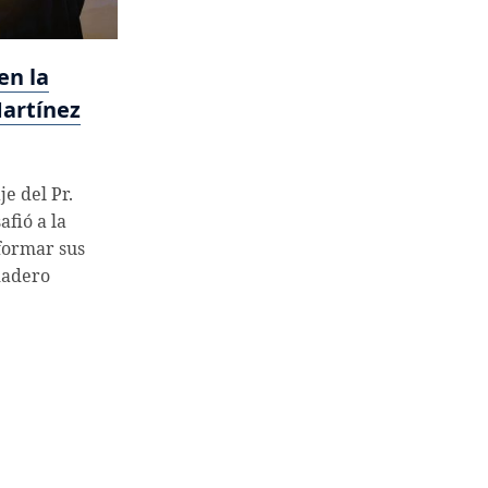
en la
Martínez
e del Pr.
fió a la
formar sus
dadero