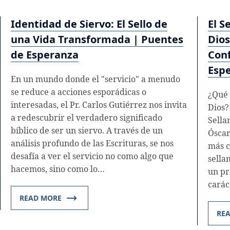
Identidad de Siervo: El Sello de
El S
una Vida Transformada | Puentes
Dios
de Esperanza
Conf
Esp
En un mundo donde el "servicio" a menudo
se reduce a acciones esporádicas o
¿Qué 
interesadas, el Pr. Carlos Gutiérrez nos invita
Dios?
a redescubrir el verdadero significado
Sella
bíblico de ser un siervo. A través de un
Óscar
análisis profundo de las Escrituras, se nos
más c
desafía a ver el servicio no como algo que
sella
hacemos, sino como lo…
un pr
carác
READ MORE
RE