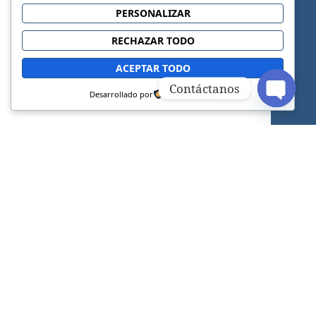
PERSONALIZAR
RECHAZAR TODO
ACEPTAR TODO
Contáctanos
Desarrollado por
OPEN C
Sitio web oficial de la Iglesia Adventista del
Séptimo Día.
FACEBOOK