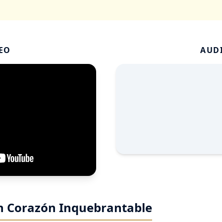
EO
AUD
n Corazón Inquebrantable