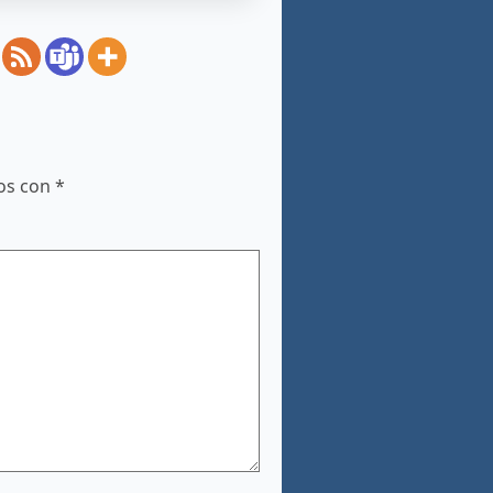
dos con
*