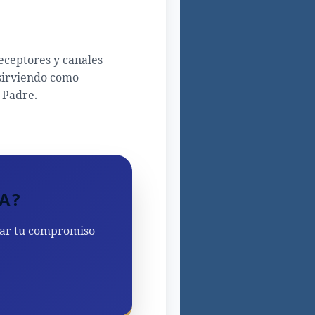
receptores y canales
 sirviendo como
 Padre.
A?
ovar tu compromiso