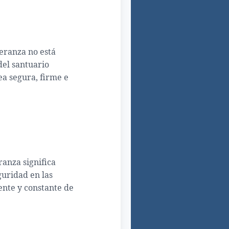
peranza no está
del santuario
ea segura, firme e
ranza significa
guridad en las
ente y constante de