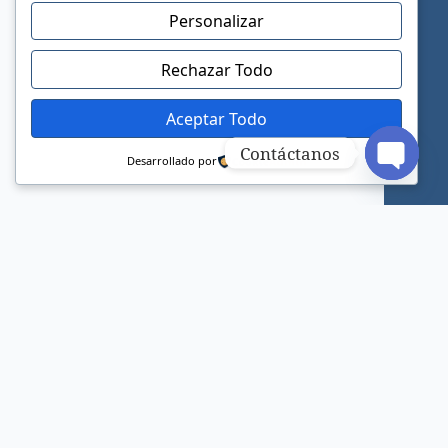
Personalizar
Rechazar Todo
Aceptar Todo
Contáctanos
Desarrollado por
Open c
Sitio web oficial de la Iglesia Adventista del
Séptimo Día.