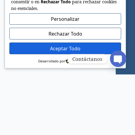
consentir o en
Rechazar Todo
para rechazar cookies
no esenciales.
Personalizar
Rechazar Todo
Aceptar Todo
Contáctanos
Desarrollado por
Open c
Sitio web oficial de la Iglesia Adventista del