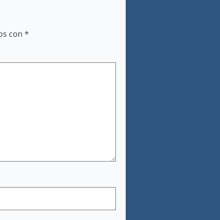
dos con
*