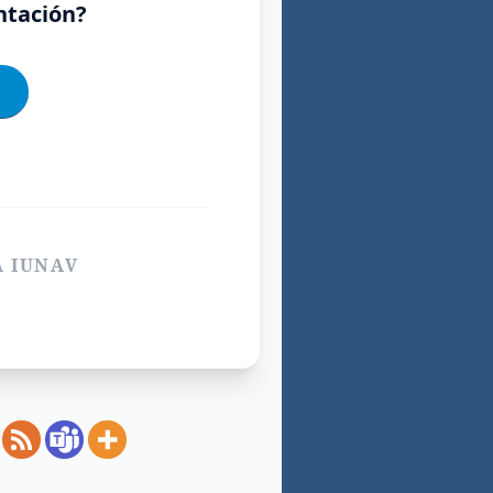
entación?
A IUNAV