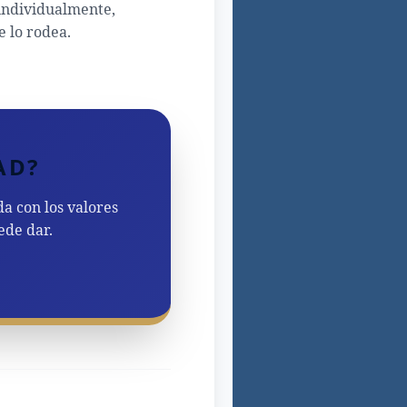
 individualmente,
e lo rodea.
AD?
da con los valores
ede dar.