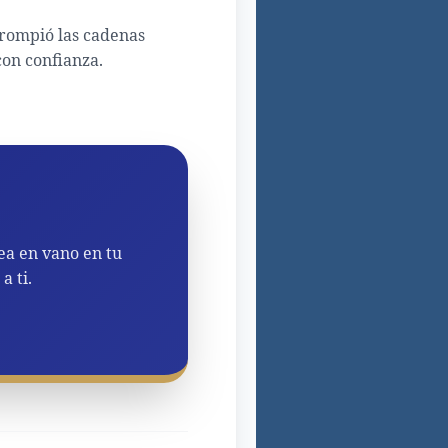
 rompió las cadenas
on confianza.
ea en vano en tu
a ti.