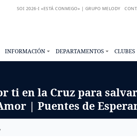
SOI 2026-I «ESTÁ CONMIGO» | GRUPO MELODY
CONT
INFORMACIÓN
DEPARTAMENTOS
CLUBES
r ti en la Cruz para salva
 Amor | Puentes de Espera
y