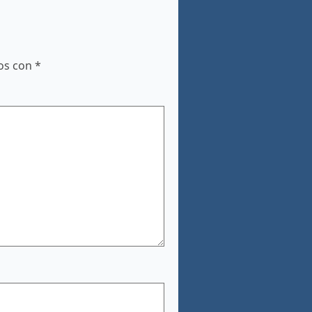
dos con
*