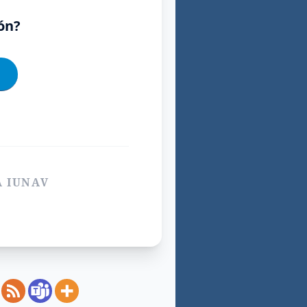
ión?
A IUNAV