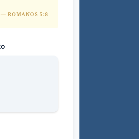
— ROMANOS 5:8
IO