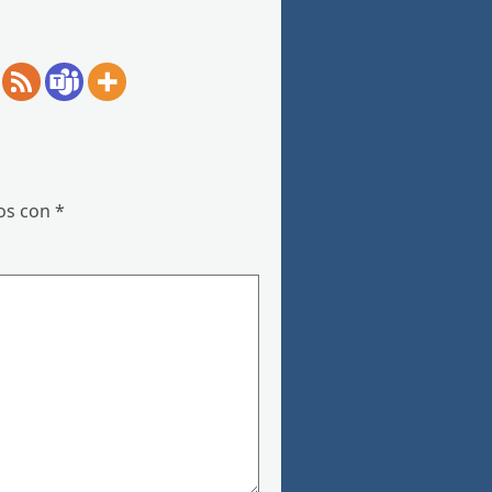
dos con
*