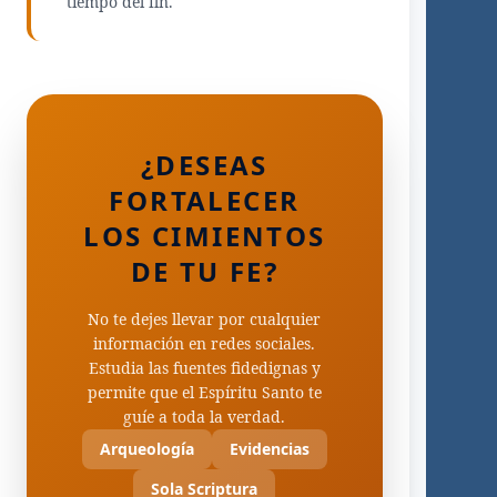
tiempo del fin.
¿DESEAS
FORTALECER
LOS CIMIENTOS
DE TU FE?
No te dejes llevar por cualquier
información en redes sociales.
Estudia las fuentes fidedignas y
permite que el Espíritu Santo te
guíe a toda la verdad.
Arqueología
Evidencias
Sola Scriptura