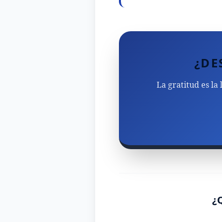
¿DE
La gratitud es la
¿