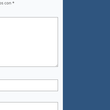
dos con
*