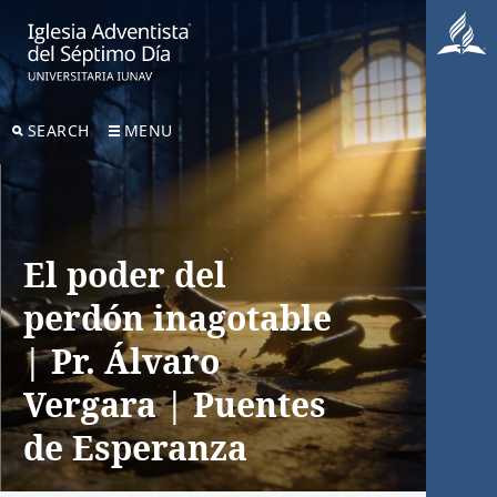
SEARCH
MENU
El poder del
perdón inagotable
| Pr. Álvaro
Vergara | Puentes
de Esperanza