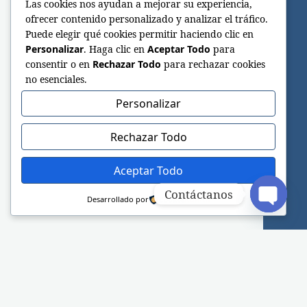
Las cookies nos ayudan a mejorar su experiencia,
ofrecer contenido personalizado y analizar el tráfico.
Puede elegir qué cookies permitir haciendo clic en
Personalizar
. Haga clic en
Aceptar Todo
para
consentir o en
Rechazar Todo
para rechazar cookies
no esenciales.
Personalizar
Rechazar Todo
Aceptar Todo
Contáctanos
Desarrollado por
Open c
Sitio web oficial de la Iglesia Adventista del
Séptimo Día.