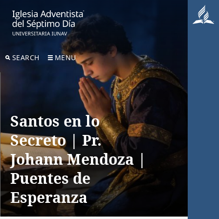
SEARCH
MENU
Santos en lo
Secreto | Pr.
Johann Mendoza |
Puentes de
Esperanza