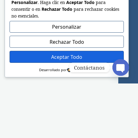
Personalizar
. Haga clic en
Aceptar Todo
para
consentir o en
Rechazar Todo
para rechazar cookies
no esenciales.
Personalizar
Rechazar Todo
Aceptar Todo
Contáctanos
Desarrollado por
Open c
Sitio web oficial de la Iglesia Adventista del
Séptimo Día.
FACEBOOK
INSTAGRAM
TELEGRAM