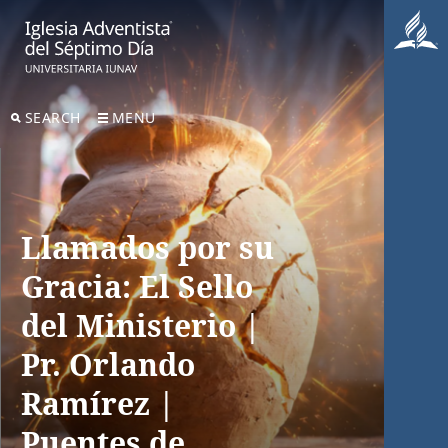
SEARCH
MENU
Llamados por su
Gracia: El Sello
del Ministerio |
Pr. Orlando
Ramírez |
Puentes de