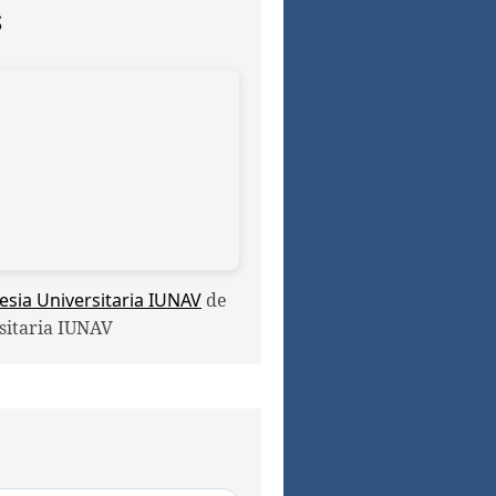
S
sia Universitaria IUNAV
de
rsitaria IUNAV