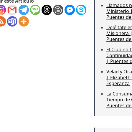
r este Artículo
Llamados po
Ministerio 
Puentes de
Deléitate e
Misionera |
Puentes de
El Club no t
Continuida
| Puentes 
Velad y Ora
| Elizabeth
Esperanza
La Consumac
Tiempo de 
Puentes de