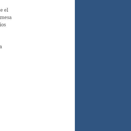
e el
romesa
ios
a