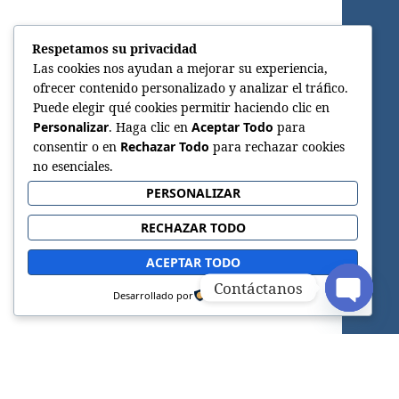
Respetamos su privacidad
Las cookies nos ayudan a mejorar su experiencia,
ofrecer contenido personalizado y analizar el tráfico.
Puede elegir qué cookies permitir haciendo clic en
Personalizar
. Haga clic en
Aceptar Todo
para
consentir o en
Rechazar Todo
para rechazar cookies
no esenciales.
PERSONALIZAR
RECHAZAR TODO
ACEPTAR TODO
Contáctanos
Desarrollado por
OPEN C
Sitio web oficial de la Iglesia Adventista del