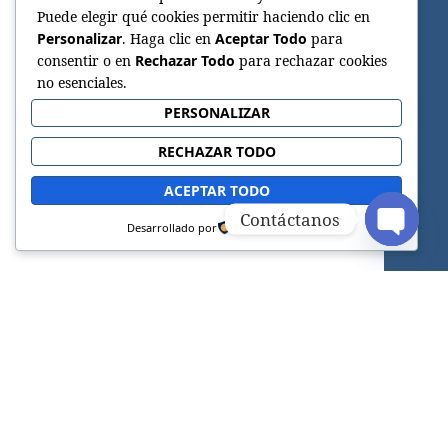
Puede elegir qué cookies permitir haciendo clic en
Personalizar
. Haga clic en
Aceptar Todo
para
consentir o en
Rechazar Todo
para rechazar cookies
no esenciales.
PERSONALIZAR
RECHAZAR TODO
ACEPTAR TODO
Contáctanos
Desarrollado por
OPEN C
Sitio web oficial de la Iglesia Adventista del
Séptimo Día.
FACEBOOK
INSTAGRAM
TELEGRAM